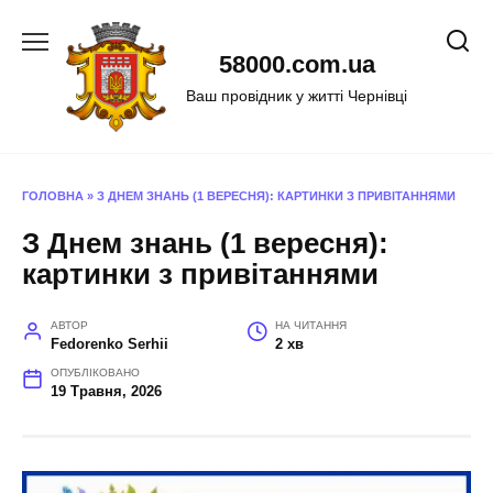
Перейти
до
58000.com.ua
вмісту
Ваш провідник у житті Чернівці
ГОЛОВНА
»
З ДНЕМ ЗНАНЬ (1 ВЕРЕСНЯ): КАРТИНКИ З ПРИВІТАННЯМИ
З Днем знань (1 вересня):
картинки з привітаннями
АВТОР
НА ЧИТАННЯ
Fedorenko Serhii
2 хв
ОПУБЛІКОВАНО
19 Травня, 2026