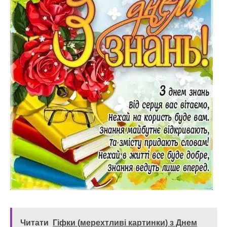
Читати
Гіфки (мерехтливі картинки) з Днем