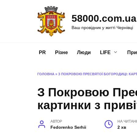
Перейти
до
58000.com.ua
вмісту
Ваш провідник у житті Чернівці
PR
Різне
Люди
LIFE
При
ГОЛОВНА
»
З ПОКРОВОЮ ПРЕСВЯТОЇ БОГОРОДИЦІ: КАР
З Покровою Прес
картинки з прив
АВТОР
НА ЧИТАН
Fedorenko Serhii
2 хв