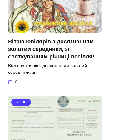
Вітаю ювілярів з досягненням
золотий серединки, зі
святкуванням річниці весілля!
Вітаю ювілярів з досягненням золотий
серединки, зі
0
РІЗНЕ