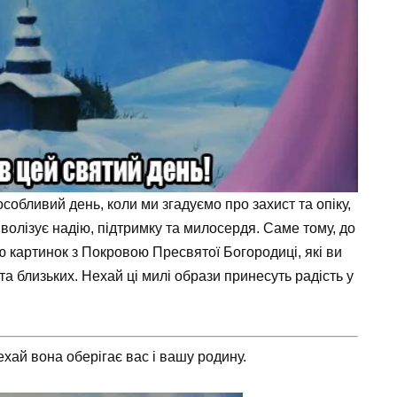
собливий день, коли ми згадуємо про захист та опіку,
волізує надію, підтримку та милосердя. Саме тому, до
ю картинок з Покровою Пресвятої Богородиці, які ви
а близьких. Нехай ці милі образи принесуть радість у
хай вона оберігає вас і вашу родину.