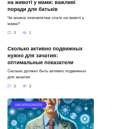
на животі у мами: важливі
поради для батьків
Чи можна немовлятам спати на животі у
мами?
0
1
Сколько активно подвижных
нужно для зачатия:
оптимальные показатели
Сколько должно быть активно подвижных
для зачатия
0
3
UNCATEGORIZED