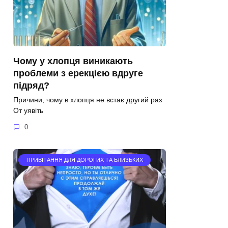
Чому у хлопця виникають
проблеми з ерекцією вдруге
підряд?
Причини, чому в хлопця не встає другий раз
От уявіть
0
ПРИВІТАННЯ ДЛЯ ДОРОГИХ ТА БЛИЗЬКИХ