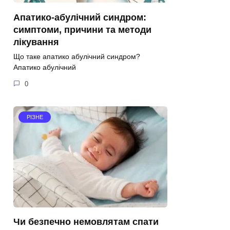
Апатико-абулічний синдром:
симптоми, причини та методи
лікування
Що таке апатико абулічний синдром?
Апатико абулічний
0
РІЗНЕ
Чи безпечно немовлятам спати