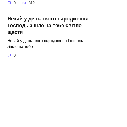
0
812
Нехай у день твого народження
Господь зішле на тебе світло
щастя
Нехай у день твого народження Господь
зішле на тебе
0