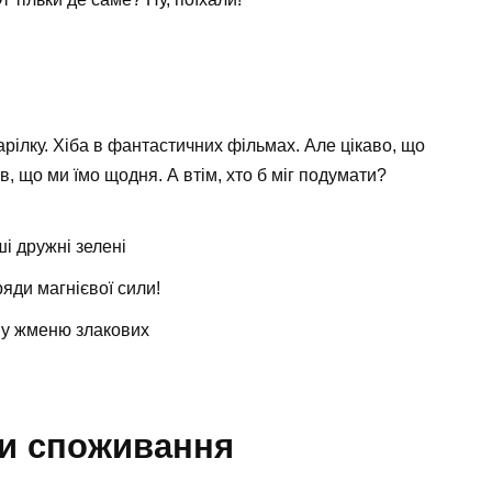
рілку. Хіба в фантастичних фільмах. Але цікаво, що
в, що ми їмо щодня. А втім, хто б міг подумати?
і дружні зелені
яди магнієвої сили!
дну жменю злакових
и споживання