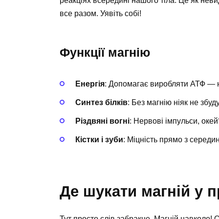
реакціях всередині нашого тіла. Це як нев
все разом. Уявіть собі!
Функції магнію
Енергія
: Допомагає виробляти АТФ — 
Синтез білків
: Без магнію ніяк не збуд
Різдвяні вогні
: Нервові імпульси, окей
Кістки і зуби
: Міцність прямо з середин
Де шукати магній у 
Тут просто слів забракне. Магній навколо! О