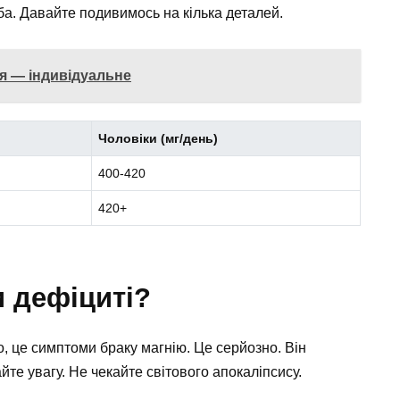
еба. Давайте подивимось на кілька деталей.
тя — індивідуальне
Чоловіки (мг/день)
400-420
420+
 дефіциті?
, це симптоми браку магнію. Це серйозно. Він
йте увагу. Не чекайте світового апокаліпсису.