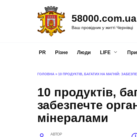
Перейти
до
58000.com.ua
вмісту
Ваш провідник у житті Чернівці
PR
Різне
Люди
LIFE
При
ГОЛОВНА
»
10 ПРОДУКТІВ, БАГАТИХ НА МАГНІЙ: ЗАБЕЗ
10 продуктів, ба
забезпечте орга
мінералами
АВТОР