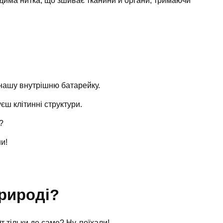
идима нитка, що зшиває тканини й органи, тримаючи
нашу внутрішню батарейку.
уєш клітинні структури.
?
и!
природі?
т тільки де саме? Ну, поїхали!