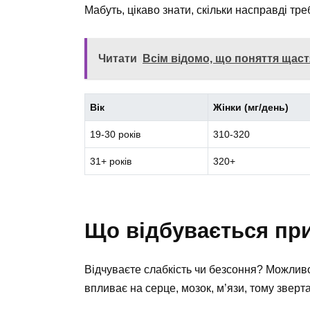
Мабуть, цікаво знати, скільки насправді тр
Читати
Всім відомо, що поняття щас
Вік
Жінки (мг/день)
19-30 років
310-320
31+ років
320+
Що відбувається при
Відчуваєте слабкість чи безсоння? Можливо
впливає на серце, мозок, м’язи, тому зверта