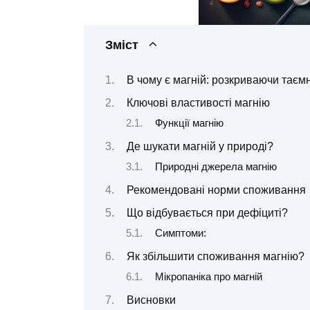
Зміст
В чому є магній: розкриваючи таєм
Ключові властивості магнію
Функції магнію
Де шукати магній у природі?
Природні джерела магнію
Рекомендовані норми споживання
Що відбувається при дефіциті?
Симптоми:
Як збільшити споживання магнію?
Мікропаніка про магній
Висновки