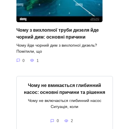
Чому з вихлопної труби дизеля йде
чорний дим: основні причини
Чому йде чорний дим з вихлопної дизель?
Помітили, що
0
1
Чому не вмикається глибинний
насос: основні причини та рішення
Чому не включається глибинний насос
Ситуація, коли
0
2