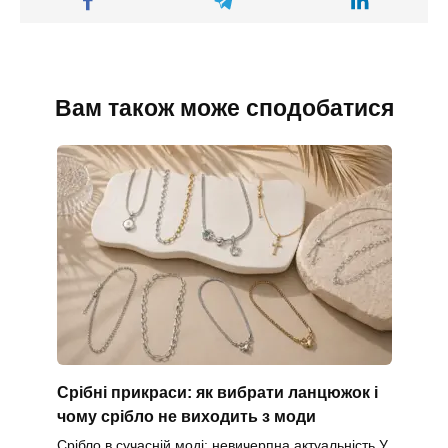
Вам також може сподобатися
Срібні прикраси: як вибрати ланцюжок і
чому срібло не виходить з моди
Срібло в сучасній моді: невичерпна актуальність У