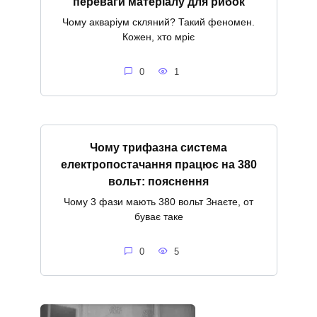
переваги матеріалу для рибок
Чому акваріум скляний? Такий феномен.
Кожен, хто мріє
0
1
Чому трифазна система
електропостачання працює на 380
вольт: пояснення
Чому 3 фази мають 380 вольт Знаєте, от
буває таке
0
5