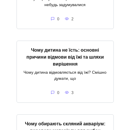
небудь задумувалися
0
2
Чому дитина не їсть: основні
причини відмови від їжі та шляхи
вирішення
Чому дитина відмовляється від їжі? Смішно
думати, що
0
3
Чому обирають скляний акваріум: