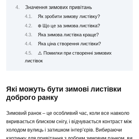
Значення зимових привітань
Як зробити зимову листівку?
❄️ Що це за зимова листівка?
Яка зимова листівка краще?
Яка ціна створення листівки?
⚠️ Помилки при створенні зимових
листівок
Які можуть бути зимові листівки
доброго ранку
Зимовий ранок – це особливий час, коли все навколо
вкривається блиском снігу, і відчувається контраст між
холодом вулиць і затишком інтер’єрів. Вибираючи
картинку для привітання з добрим зимовим ранком, ви