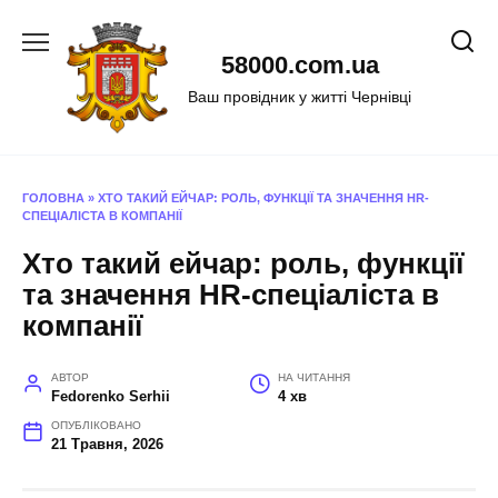
Перейти
до
58000.com.ua
вмісту
Ваш провідник у житті Чернівці
ГОЛОВНА
»
ХТО ТАКИЙ ЕЙЧАР: РОЛЬ, ФУНКЦІЇ ТА ЗНАЧЕННЯ HR-
СПЕЦІАЛІСТА В КОМПАНІЇ
Хто такий ейчар: роль, функції
та значення HR-спеціаліста в
компанії
АВТОР
НА ЧИТАННЯ
Fedorenko Serhii
4 хв
ОПУБЛІКОВАНО
21 Травня, 2026