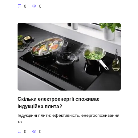
0
0
Скільки електроенергії споживає
індукційна плита?
Індукційні плити: ефективність, енергоспоживання
та
0
0