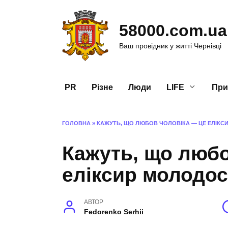
Перейти
до
58000.com.ua
вмісту
Ваш провідник у житті Чернівці
PR
Різне
Люди
LIFE
При
ГОЛОВНА
»
КАЖУТЬ, ЩО ЛЮБОВ ЧОЛОВІКА — ЦЕ ЕЛІКС
Кажуть, що любо
еліксир молодос
АВТОР
Fedorenko Serhii