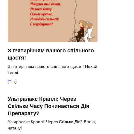
З п’ятиріччям вашого спільного
щастя!
З п’ятиріччям вашого спільного щастя! Нехай
і далі
0
Ультралакс Краплі: Через
Скільки Часу Починається Дія
Препарату?
Ультралакс Краплі: Через Скільки Діє? Вітаю,
читачу!