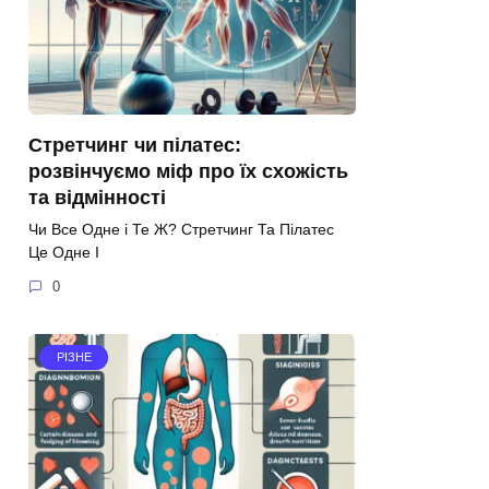
Стретчинг чи пілатес:
розвінчуємо міф про їх схожість
та відмінності
Чи Все Одне і Те Ж? Стретчинг Та Пілатес
Це Одне І
0
РІЗНЕ