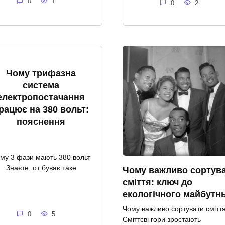
0
1
0
2
Чому трифазна
система
електропостачання
рацює на 380 вольт:
пояснення
му 3 фази мають 380 вольт
Знаєте, от буває таке
Чому важливо сортув
сміття: ключ до
екологічного майбутн
Чому важливо сортувати смітт
0
5
Сміттєві гори зростають