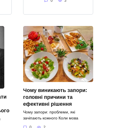
0
3
Чому виникають запори:
ати
головні причини та
ефективні рішення
ього
Чому запори: проблеми, які
зачіпають кожного Коли мова
я
0
2