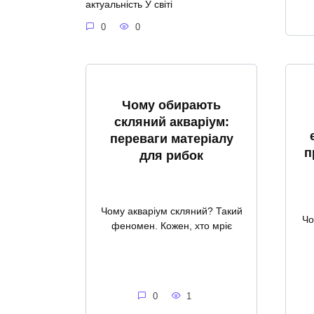
актуальність У світі
0
0
Чому обирають
скляний акваріум:
переваги матеріалу
п
для рибок
Чому акваріум скляний? Такий
Чо
феномен. Кожен, хто мріє
0
1