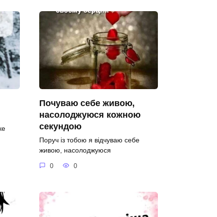
Почуваю себе живою,
насолоджуюся кожною
секундою
ке
.
Поруч із тобою я відчуваю себе
живою, насолоджуюся
0
0