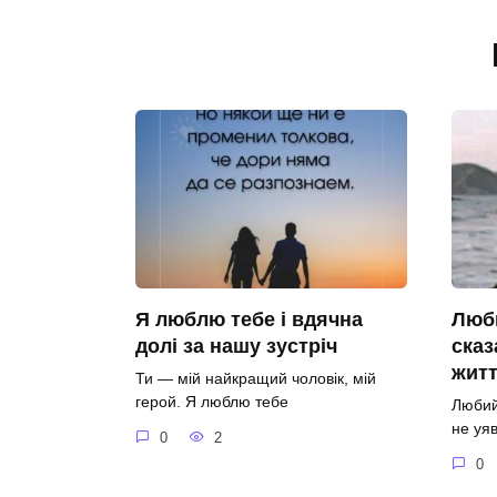
Я люблю тебе і вдячна
Люби
долі за нашу зустріч
сказ
житт
Ти — мій найкращий чоловік, мій
герой. Я люблю тебе
Любий
не уя
0
2
0