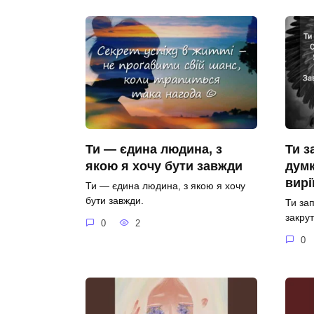
Ти — єдина людина, з
Ти з
якою я хочу бути завжди
думк
вирі
Ти — єдина людина, з якою я хочу
бути завжди.
Ти за
закрут
0
2
0