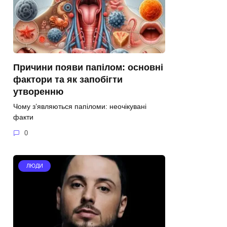
Причини появи папілом: основні
фактори та як запобігти
утворенню
Чому з’являються папіломи: неочікувані
факти
0
ЛЮДИ