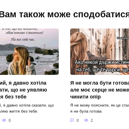
Вам також може сподобатис
й, я давно хотіла
Я не могла бути готова
ати, що не уявляю
але моє серце не мож
я без тебе
чинити опір
, я давно хотіла сказати, що
Я не можу пояснити, як це стал
вляю життя без тебе.
я не була готова
0
0
2