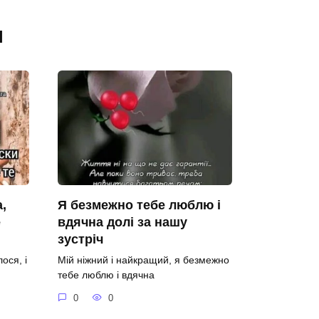
я
,
Я безмежно тебе люблю і
е
вдячна долі за нашу
зустріч
ося, і
Мій ніжний і найкращий, я безмежно
тебе люблю і вдячна
0
0