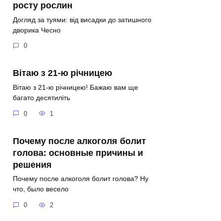
росту рослин
Догляд за туями: від висадки до затишного
дворика Чесно
0
Вітаю з 21‑ю річницею
Вітаю з 21‑ю річницею! Бажаю вам ще
багато десятиліть
0
1
Почему после алкоголя болит
голова: основные причины и
решения
Почему после алкоголя болит голова? Ну
что, было весело
0
2