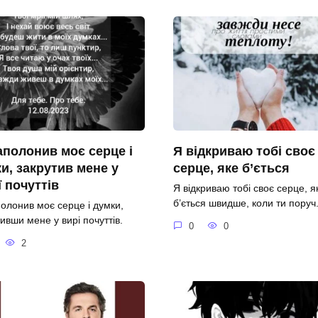
аполонив моє серце і
Я відкриваю тобі своє
и, закрутив мене у
серце, яке б’ється
ї почуттів
Я відкриваю тобі своє серце, я
б’ється швидше, коли ти поруч
полонив моє серце і думки,
ивши мене у вирі почуттів.
0
0
2