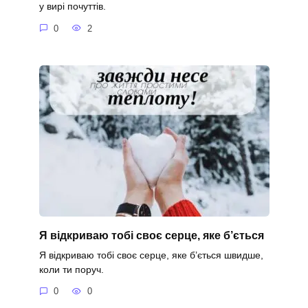
у вирі почуттів.
0
2
Я відкриваю тобі своє серце, яке б’ється
Я відкриваю тобі своє серце, яке б’ється швидше,
коли ти поруч.
0
0