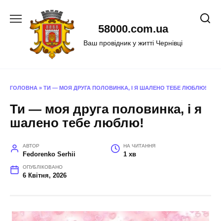
Перейти
до
58000.com.ua
вмісту
Ваш провідник у житті Чернівці
ГОЛОВНА
»
ТИ — МОЯ ДРУГА ПОЛОВИНКА, І Я ШАЛЕНО ТЕБЕ ЛЮБЛЮ!
Ти — моя друга половинка, і я
шалено тебе люблю!
АВТОР
НА ЧИТАННЯ
Fedorenko Serhii
1 хв
ОПУБЛІКОВАНО
6 Квітня, 2026