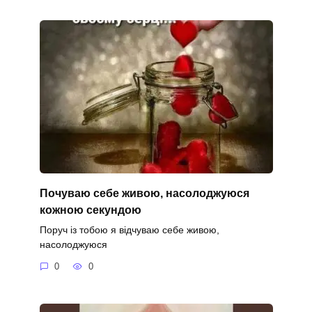
Почуваю себе живою, насолоджуюся
кожною секундою
Поруч із тобою я відчуваю себе живою,
насолоджуюся
0
0