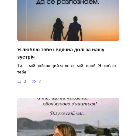
Я люблю тебе і вдячна долі за нашу
зустріч
Ти — мій найкращий чоловік, мій герой. Я люблю
тебе
0
2