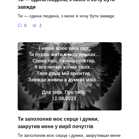
завжди
Ти — єдина людина, з якою я хочу бути завжди.
0
2
Ти заполонив моє серце і думки,
закрутив мене у вирії почуттів
Ти заполонив моє серце і думки, закрутивши мене