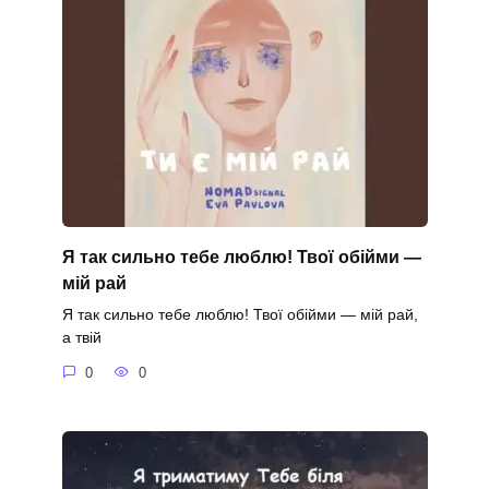
Я так сильно тебе люблю! Твої обійми —
мій рай
Я так сильно тебе люблю! Твої обійми — мій рай,
а твій
0
0