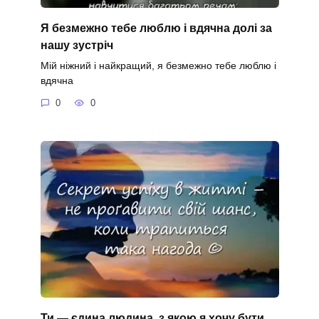
Я безмежно тебе люблю і вдячна долі за
нашу зустріч
Мій ніжний і найкращий, я безмежно тебе люблю і
вдячна
0
0
Ти — єдина людина, з якою я хочу бути