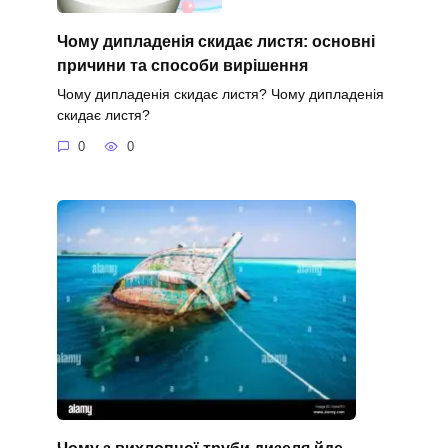
Чому дипладенія скидає листя: основні
причини та способи вирішення
Чому дипладенія скидає листя? Чому дипладенія
скидає листя?
0
0
Чому з вихлопної труби дизеля йде