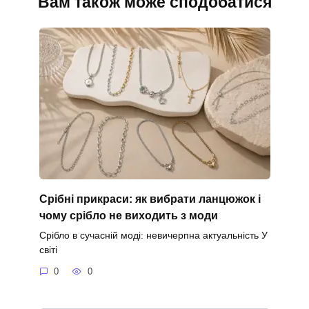
Вам також може сподобатися
Срібні прикраси: як вибрати ланцюжок і
чому срібло не виходить з моди
Срібло в сучасній моді: невичерпна актуальність У
світі
0
0