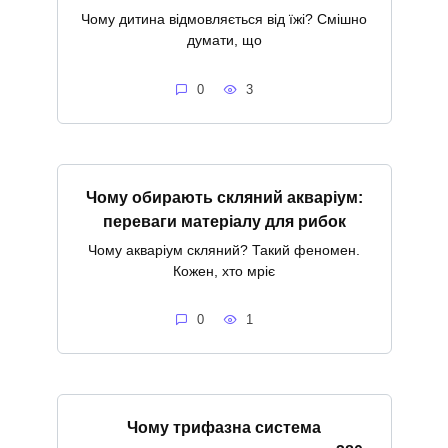
Чому дитина відмовляється від їжі? Смішно
думати, що
0
3
Чому обирають скляний акваріум:
переваги матеріалу для рибок
Чому акваріум скляний? Такий феномен.
Кожен, хто мріє
0
1
Чому трифазна система