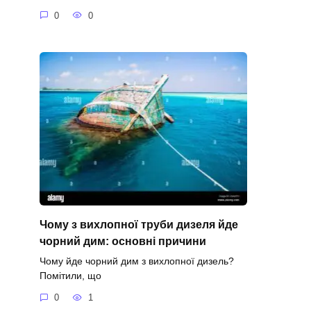
0
0
Чому з вихлопної труби дизеля йде
чорний дим: основні причини
Чому йде чорний дим з вихлопної дизель?
Помітили, що
0
1