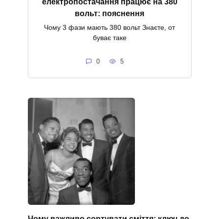
електропостачання працює на 380
вольт: пояснення
Чому 3 фази мають 380 вольт Знаєте, от
буває таке
0
5
Чому важливо сортувати сміття: ключ до