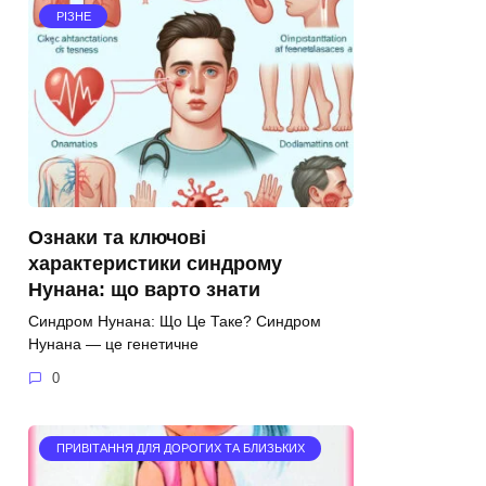
РІЗНЕ
Ознаки та ключові
характеристики синдрому
Нунана: що варто знати
Синдром Нунана: Що Це Таке? Синдром
Нунана — це генетичне
0
ПРИВІТАННЯ ДЛЯ ДОРОГИХ ТА БЛИЗЬКИХ