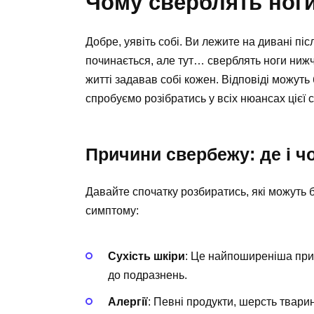
Чому сверблять ноги
Добре, уявіть собі. Ви лежите на дивані пі
починається, але тут… сверблять ноги нижче
житті задавав собі кожен. Відповіді можуть 
спробуємо розібратись у всіх нюансах цієї с
Причини свербежу: де і ч
Давайте спочатку розбиратись, які можуть 
симптому:
Сухість шкіри
: Це найпоширеніша при
до подразнень.
Алергії
: Певні продукти, шерсть твари