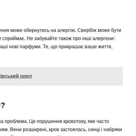
ення може обернутись на алергію. Свербіж може бути
е сприймає. Не забувайте також про інші алергени:
 ваші нові парфуми. Те, що прикрашає ваше життя,
гірський орел
е?
а проблема. Це порушення кровотоку, яке часто
ням. Вени розширені, кров застоялась, синці і набряки