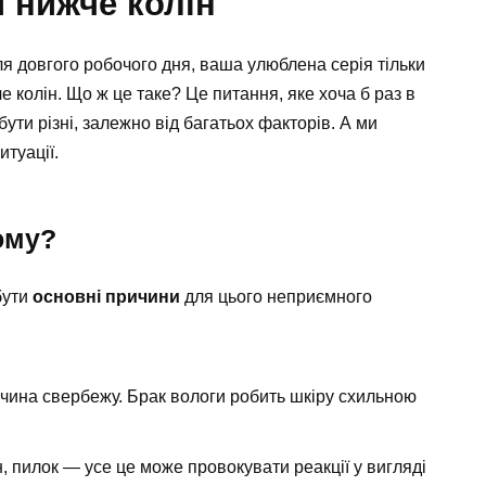
 нижче колін
сля довгого робочого дня, ваша улюблена серія тільки
 колін. Що ж це таке? Це питання, яке хоча б раз в
бути різні, залежно від багатьох факторів. А ми
итуації.
ому?
бути
основні причини
для цього неприємного
чина свербежу. Брак вологи робить шкіру схильною
н, пилок — усе це може провокувати реакції у вигляді