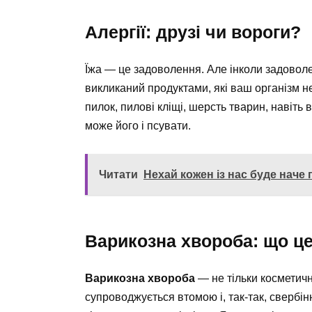
Алергії: друзі чи вороги?
Їжа — це задоволення. Але інколи задовол
викликаний продуктами, які ваш організм н
пилок, пилові кліщі, шерсть тварин, навіть
може його і псувати.
Читати
Нехай кожен із нас буде наче 
Варикозна хвороба: що ц
Варикозна хвороба
— не тільки косметичн
супроводжується втомою і, так-так, свербін