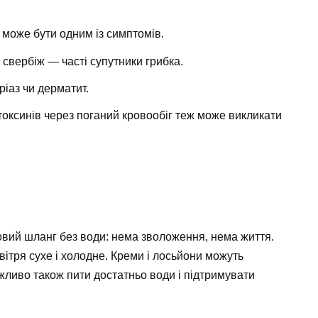
 може бути одним із симптомів.
 свербіж — часті супутники грибка.
ріаз чи дерматит.
токсинів через поганий кровообіг теж може викликати
довий шланг без води: нема зволоження, нема життя.
вітря сухе і холодне. Креми і лосьйони можуть
ажливо також пити достатньо води і підтримувати