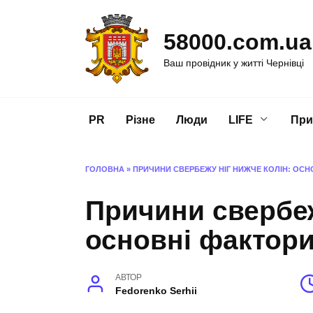
Перейти
до
58000.com.ua
вмісту
Ваш провідник у житті Чернівці
PR
Різне
Люди
LIFE
При
ГОЛОВНА
»
ПРИЧИНИ СВЕРБЕЖУ НІГ НИЖЧЕ КОЛІН: ОСН
Причини свербеж
основні фактори
АВТОР
Fedorenko Serhii