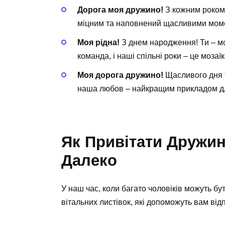
Дорога моя дружино!
З кожним роком
міцним та наповнений щасливими мом
Моя рідна!
З днем народження! Ти – мо
команда, і наші спільні роки – це мозаї
Моя дорога дружино!
Щасливого дня т
наша любов – найкращим прикладом дл
Як Привітати Дружин
Далеко
У наш час, коли багато чоловіків можуть бут
вітальних листівок, які допоможуть вам відп