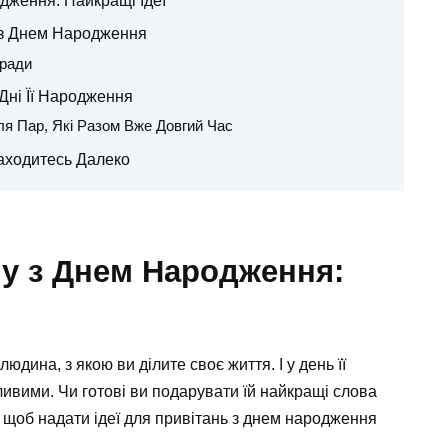
дження: Найкращі Ідеї
 з Днем Народження
оради
Дні Її Народження
ля Пар, Які Разом Вже Довгий Час
аходитесь Далеко
ну з Днем Народження:
дина, з якою ви ділите своє життя. І у день її
ивими. Чи готові ви подарувати їй найкращі слова
, щоб надати ідеї для привітань з днем народження