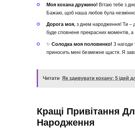
Моя кохана дружино!
Вітаю тебе з дн
Бажаю, щоб наша любов була незмінною,
Дорога моя,
з днем народження! Ти – д
буде сповнене прекрасних моментів, а
✨
Солодка моя половинко!
З нагоди 
приносить мені безмежне щастя. Я зав
Читати
Як здивувати кохану: 5 ідей 
Кращі Привітання Дл
Народження