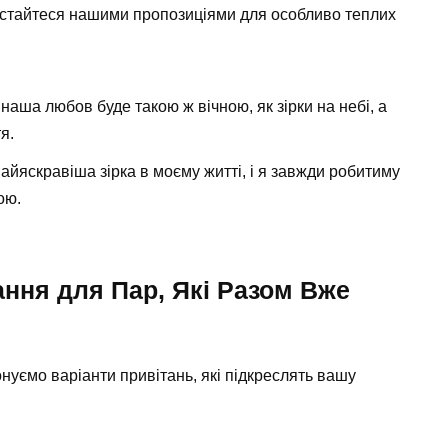
истайтеся нашими пропозиціями для особливо теплих
аша любов буде такою ж вічною, як зірки на небі, а
я.
айяскравіша зірка в моєму житті, і я завжди робитиму
ою.
ання для Пар, Які Разом Вже
онуємо варіанти привітань, які підкреслять вашу