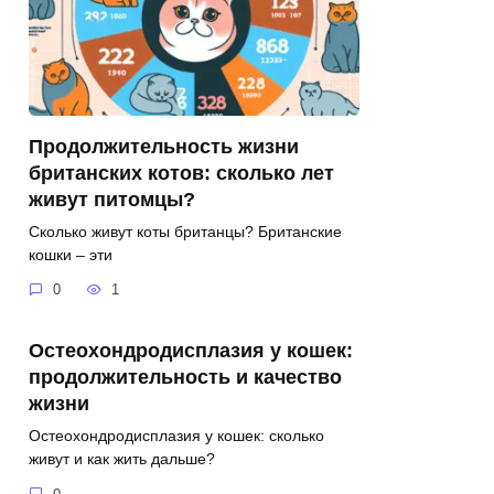
Продолжительность жизни
британских котов: сколько лет
живут питомцы?
Сколько живут коты британцы? Британские
кошки – эти
0
1
Остеохондродисплазия у кошек:
продолжительность и качество
жизни
Остеохондродисплазия у кошек: сколько
живут и как жить дальше?