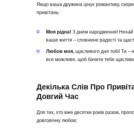
Якщо ваша дружина цінує романтику, скор
привітань:
Моя рідна!
З днем народження! Нехай н
ваше життя – сповнене радості та щаст
Любов моя,
щасливого дня тобі! Ти – н
все можливе, щоб бачити тебе щаслив
Декілька Слів Про Привіт
Довгий Час
Для тих, хто вже десятки років разом, проп
довговічну любов: