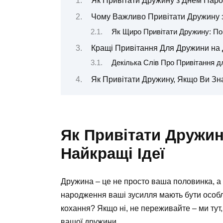
Як Привітати Дружину з Днем Наро
Чому Важливо Привітати Дружину
Як Щиро Привітати Дружину: П
Кращі Привітання Для Дружини на 
Декілька Слів Про Привітання д
Як Привітати Дружину, Якщо Ви Зн
Як Привітати Дружи
Найкращі Ідеї
Дружина – це не просто ваша половинка, а лю
народження ваші зусилля мають бути особл
кохання? Якщо ні, не переживайте – ми тут
вашої дружини.