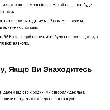
 ти стаєш ще прекраснішою. Нехай наш союз буде
ентами.
є натхнення та підтримка. Разом ми – велика
ка приємних спогадів.
обі! Бажаю, щоб наше життя було сповнене щастя, а
я всіх навколо.
у, Якщо Ви Знаходитесь
и далекі від своїх родин, ми створили декілька
равити віртуальні квіти до вашої красуні: