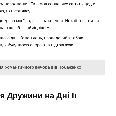
ем народження! Ти – моя сонце, яке світить щодня.
 як пісок часу.
жерело моєї радості і натхнення. Нехай твоє життя
 наш шлюб – найміцнішим.
твого дня! Кожен день, проведений з тобою,
жди буду твоєю опорою та підтримкою.
для романтичного вечора від Побажайко
я Дружини на Дні Її