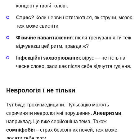
концерт у твоїй голові.
Стрес?
Коли нерви натягаються, як струни, мозок
теж може свистіти.
Фізичне навантаження
: після тренування ти теж
відчуваєш цей ритм, правда ж?
Інфекційні захворювання
: вірус — не гість на
чесне слово, залишає після себе відчуття гудіння.
Неврологія і не тільки
Тут буде трохи медицини. Пульсацію можуть
спричиняти неврологічні порушення.
Аневризми
,
наприклад. Це вже серйозніша тема. Також
сомніфобія
– страх безсонних ночей, теж може
додати тебе пулу.