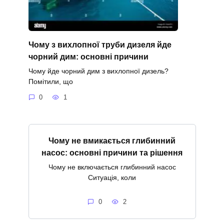
Чому з вихлопної труби дизеля йде
чорний дим: основні причини
Чому йде чорний дим з вихлопної дизель?
Помітили, що
0
1
Чому не вмикається глибинний
насос: основні причини та рішення
Чому не включається глибинний насос
Ситуація, коли
0
2