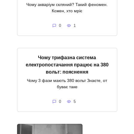
Чому акваріум скляний? Такий феномен.
Кожен, хто мріє
0
1
Чому трифазна система
електропостачання працює на 380
вольт: пояснення
Чому 3 фази мають 380 вольт Знаєте, от
буває таке
0
5