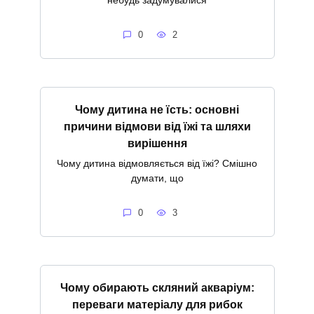
небудь задумувалися
0
2
Чому дитина не їсть: основні
причини відмови від їжі та шляхи
вирішення
Чому дитина відмовляється від їжі? Смішно
думати, що
0
3
Чому обирають скляний акваріум:
переваги матеріалу для рибок