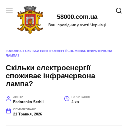
Перейти
до
58000.com.ua
вмісту
Ваш провідник у житті Чернівці
ГОЛОВНА
»
СКІЛЬКИ ЕЛЕКТРОЕНЕРГІЇ СПОЖИВАЄ ІНФРАЧЕРВОНА
ЛАМПА?
Скільки електроенергії
споживає інфрачервона
лампа?
АВТОР
НА ЧИТАННЯ
Fedorenko Serhii
4 хв
ОПУБЛІКОВАНО
21 Травня, 2026