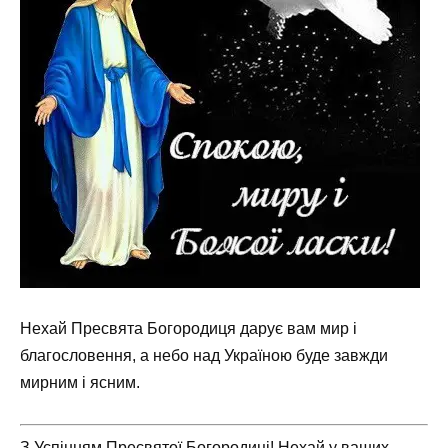
Нехай Пресвята Богородиця дарує вам мир і
благословення, а небо над Україною буде завжди
мирним і ясним.
З Успінням Пресвятої Богородиці! Нехай у ваших