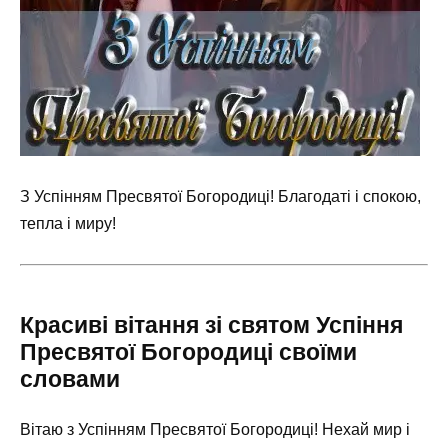
З Успінням Пресвятої Богородиці! Благодаті і спокою,
тепла і миру!
Красиві вітання зі святом Успіння
Пресвятої Богородиці своїми
словами
Вітаю з Успінням Пресвятої Богородиці! Нехай мир і