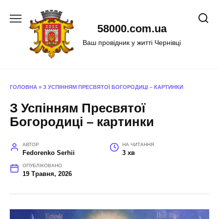
Перейти
до
58000.com.ua
вмісту
Ваш провідник у житті Чернівці
ГОЛОВНА
»
З УСПІННЯМ ПРЕСВЯТОЇ БОГОРОДИЦІ – КАРТИНКИ
З Успінням Пресвятої
Богородиці – картинки
АВТОР
НА ЧИТАННЯ
Fedorenko Serhii
3 хв
ОПУБЛІКОВАНО
19 Травня, 2026