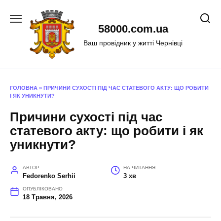
Перейти
до
58000.com.ua
вмісту
Ваш провідник у житті Чернівці
ГОЛОВНА
»
ПРИЧИНИ СУХОСТІ ПІД ЧАС СТАТЕВОГО АКТУ: ЩО РОБИТИ
І ЯК УНИКНУТИ?
Причини сухості під час
статевого акту: що робити і як
уникнути?
АВТОР
НА ЧИТАННЯ
Fedorenko Serhii
3 хв
ОПУБЛІКОВАНО
18 Травня, 2026