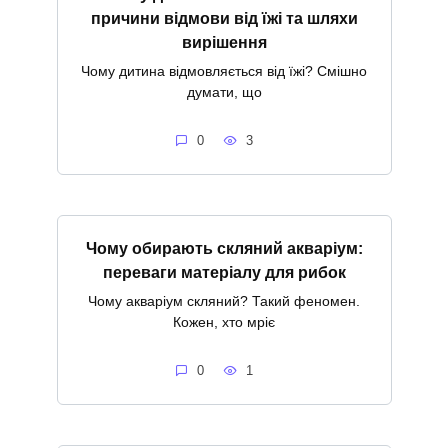
причини відмови від їжі та шляхи
вирішення
Чому дитина відмовляється від їжі? Смішно
думати, що
0
3
Чому обирають скляний акваріум:
переваги матеріалу для рибок
Чому акваріум скляний? Такий феномен.
Кожен, хто мріє
0
1