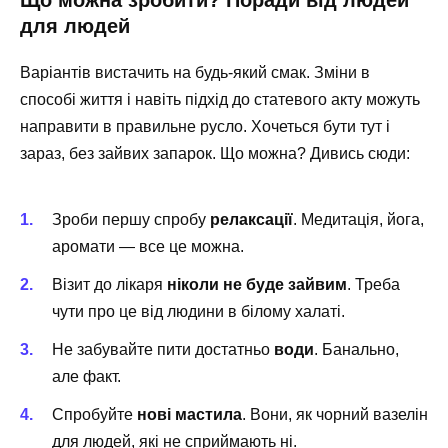
Що можна зробити? Поради від людей
для людей
Варіантів вистачить на будь-який смак. Зміни в
способі життя і навіть підхід до статевого акту можуть
направити в правильне русло. Хочеться бути тут і
зараз, без зайвих запарок. Що можна? Дивись сюди:
Зроби першу спробу
релаксації
. Медитація, йога,
аромати — все це можна.
Візит до лікаря
ніколи не буде зайвим
. Треба
чути про це від людини в білому халаті.
Не забувайте пити достатньо
води
. Банально,
але факт.
Спробуйте
нові мастила
. Вони, як чорний вазелін
для людей, які не сприймають ні.