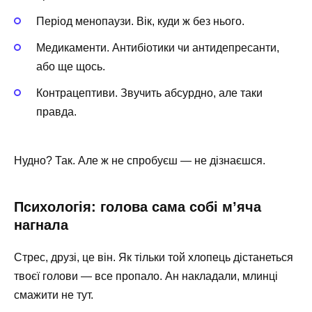
Період менопаузи. Вік, куди ж без нього.
Медикаменти. Антибіотики чи антидепресанти,
або ще щось.
Контрацептиви. Звучить абсурдно, але таки
правда.
Нудно? Так. Але ж не спробуєш — не дізнаєшся.
Психологія: голова сама собі м’яча
нагнала
Стрес, друзі, це він. Як тільки той хлопець дістанеться
твоєї голови — все пропало. Ан накладали, млинці
смажити не тут.