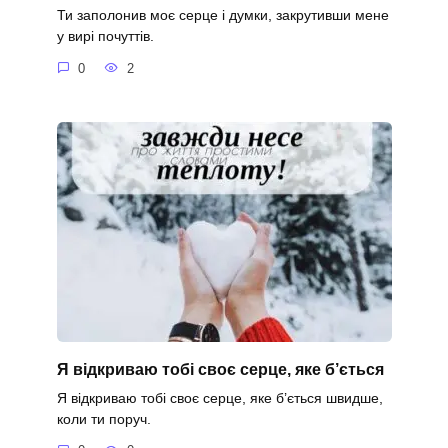
Ти заполонив моє серце і думки, закрутивши мене
у вирі почуттів.
0
2
Я відкриваю тобі своє серце, яке б’ється
Я відкриваю тобі своє серце, яке б’ється швидше,
коли ти поруч.