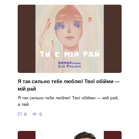
Я так сильно тебе люблю! Твої обійми —
мій рай
Я так сильно тебе люблю! Твої обійми — мій рай,
а твій
0
0