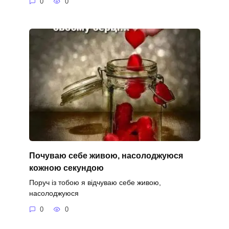
0
0
Почуваю себе живою, насолоджуюся
кожною секундою
Поруч із тобою я відчуваю себе живою,
насолоджуюся
0
0