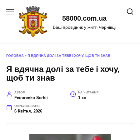
Перейти
до
58000.com.ua
вмісту
Ваш провідник у житті Чернівці
ГОЛОВНА
»
Я ВДЯЧНА ДОЛІ ЗА ТЕБЕ І ХОЧУ, ЩОБ ТИ ЗНАВ
Я вдячна долі за тебе і хочу,
щоб ти знав
АВТОР
НА ЧИТАННЯ
Fedorenko Serhii
1 хв
ОПУБЛІКОВАНО
6 Квітня, 2026