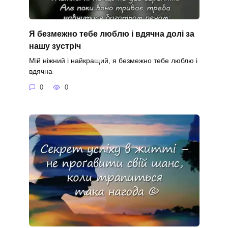
Я безмежно тебе люблю і вдячна долі за
нашу зустріч
Мій ніжний і найкращий, я безмежно тебе люблю і
вдячна
0
0