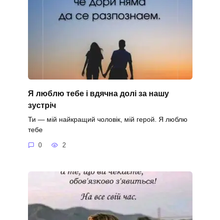
Я люблю тебе і вдячна долі за нашу
зустріч
Ти — мій найкращий чоловік, мій герой. Я люблю
тебе
0
2